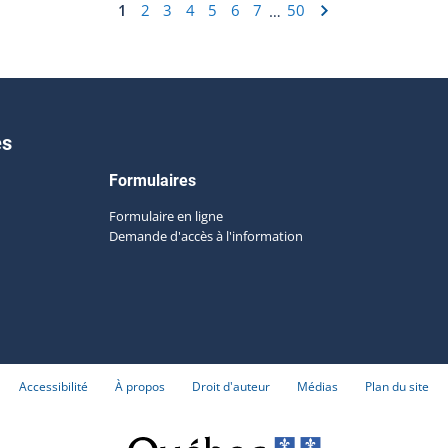
1
2
3
4
5
6
7
50
…
es
Formulaires
Formulaire en ligne
Demande d'accès à l'information
Accessibilité
À propos
Droit d'auteur
Médias
Plan du site