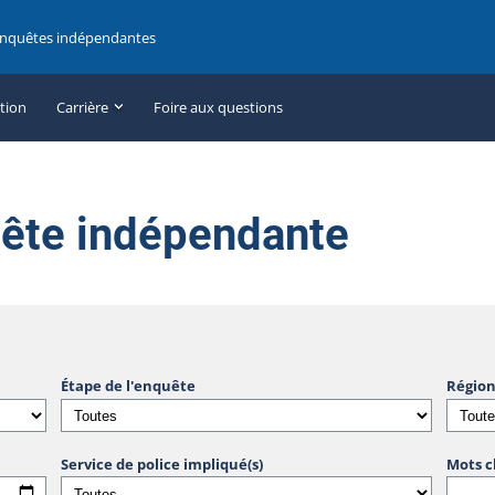
enquêtes indépendantes
ation
Carrière
Foire aux questions
uête indépendante
Étape de l'enquête
Région
Service de police impliqué(s)
Mots c