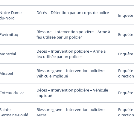
Notre-Dame-
Décès – Détention par un corps de police
Enquête 
du-Nord
Blessure – Intervention policière – Arme à
Puvirnituq
Enquête 
feu utilisée par un policier
Décès – Intervention policière – Arme à
Montréal
Enquête 
feu utilisée par un policier
Enquête 
Blessure grave – Intervention policière -
Mirabel
direction
Véhicule impliqué
Décès – Intervention policière – Véhicule
Coteau-du-lac
Enquête 
impliqué
Sainte-
Enquête 
Blessure grave – Intervention policière -
Germaine-Boulé
direction
Autre