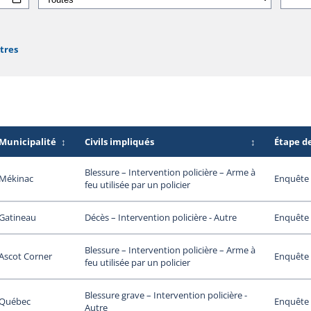
ltres
Municipalité
↕
Civils impliqués
↕
Étape d
Blessure – Intervention policière – Arme à
Mékinac
Enquête 
feu utilisée par un policier
Gatineau
Enquête 
Décès – Intervention policière - Autre
Blessure – Intervention policière – Arme à
Ascot Corner
Enquête 
feu utilisée par un policier
Blessure grave – Intervention policière -
Québec
Enquête 
Autre