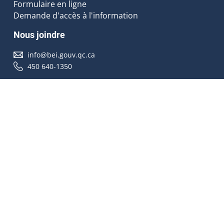
Formulaire en ligne
Demande d'accès à l'information
Nous joindre
info@bei.gouv.qc.ca
450 640-1350
Nous suivre
Accessibilité
À propos
Droit d'auteur
Médias
Plan du site