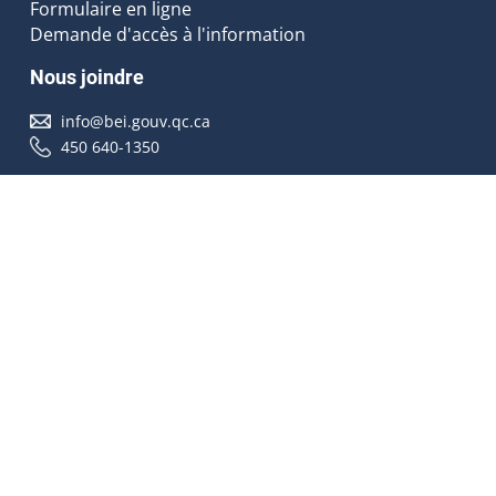
Formulaire en ligne
Demande d'accès à l'information
Nous joindre
info@bei.gouv.qc.ca
450 640-1350
Nous suivre
Accessibilité
À propos
Droit d'auteur
Médias
Plan du site