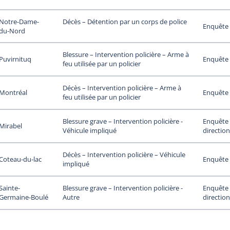
Notre-Dame-
Décès – Détention par un corps de police
Enquête 
du-Nord
Blessure – Intervention policière – Arme à
Puvirnituq
Enquête 
feu utilisée par un policier
Décès – Intervention policière – Arme à
Montréal
Enquête 
feu utilisée par un policier
Enquête 
Blessure grave – Intervention policière -
Mirabel
direction
Véhicule impliqué
Décès – Intervention policière – Véhicule
Coteau-du-lac
Enquête 
impliqué
Sainte-
Enquête 
Blessure grave – Intervention policière -
Germaine-Boulé
direction
Autre