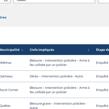
ltres
Municipalité
↕
Civils impliqués
↕
Étape d
Blessure – Intervention policière – Arme à
Mékinac
Enquête 
feu utilisée par un policier
Gatineau
Enquête 
Décès – Intervention policière - Autre
Blessure – Intervention policière – Arme à
Ascot Corner
Enquête 
feu utilisée par un policier
Blessure grave – Intervention policière -
Québec
Enquête 
Autre