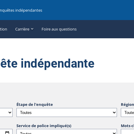
enquêtes indépendantes
ation
Carrière
Foire aux questions
uête indépendante
Étape de l'enquête
Région
Service de police impliqué(s)
Mots c