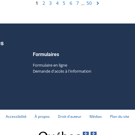
1
2
3
4
5
6
7
50
…
es
Formulaires
Formulaire en ligne
Demande d'accès à l'information
Accessibilité
À propos
Droit d'auteur
Médias
Plan du site