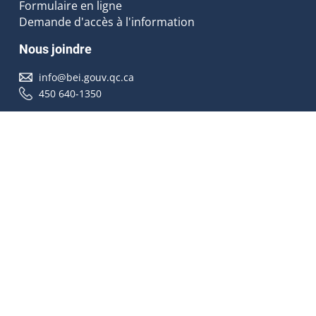
Formulaire en ligne
Demande d'accès à l'information
Nous joindre
info@bei.gouv.qc.ca
450 640-1350
Nous suivre
Accessibilité
À propos
Droit d'auteur
Médias
Plan du site