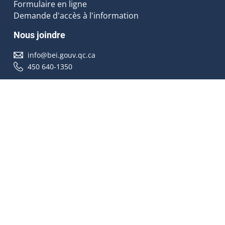
Formulaire en ligne
Demande d'accès à l'information
Nous joindre
info@bei.gouv.qc.ca
450 640-1350
Nous suivre
Accessibilité
À propos
Droit d'auteur
Médias
Plan du site