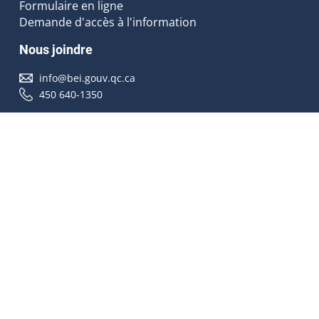
Formulaire en ligne
Demande d'accès à l'information
Nous joindre
info@bei.gouv.qc.ca
450 640-1350
Nous suivre
Accessibilité
À propos
Droit d'auteur
Médias
Plan du site