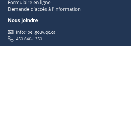
Formulaire en ligne
Demande d'accès à l'information
Nous joindre
info@bei.gouv.qc.ca
450 640-1350
Nous suivre
Accessibilité
À propos
Droit d'auteur
Médias
Plan du site