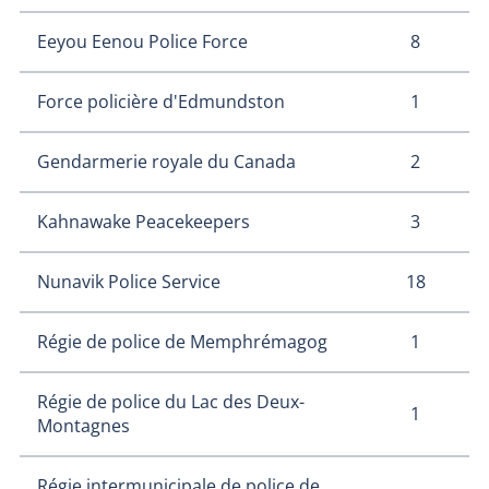
8
Eeyou Eenou Police Force
1
Force policière d'Edmundston
2
Gendarmerie royale du Canada
3
Kahnawake Peacekeepers
18
Nunavik Police Service
1
Régie de police de Memphrémagog
Régie de police du Lac des Deux-
1
Montagnes
Régie intermunicipale de police de