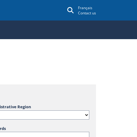
Français
Contact us
strative Region
rds