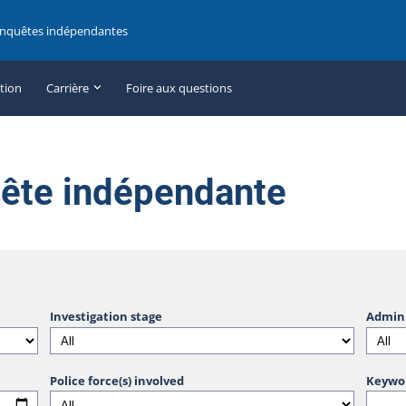
enquêtes indépendantes
ation
Carrière
Foire aux questions
uête indépendante
Investigation stage
Admini
Police force(s) involved
Keywo