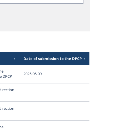
↕
Date of submission to the DPCP
↕
ne
2025-05-09
le DPCP
direction
direction
ne