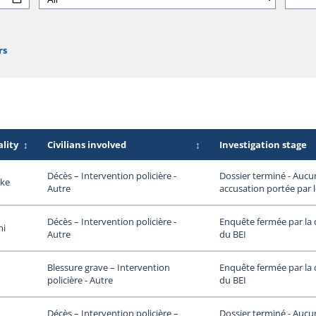
rs
lity
↕
Civilians involved
↕
Investigation stage
Dossier terminé - Aucu
Décès – Intervention policière -
ke
accusation portée par 
Autre
Enquête fermée par la 
Décès – Intervention policière -
mi
du BEI
Autre
Enquête fermée par la 
Blessure grave – Intervention
du BEI
policière - Autre
Dossier terminé - Aucu
Décès – Intervention policière –