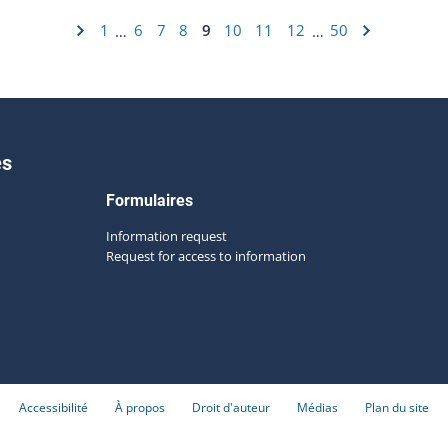
1
6
7
8
9
10
11
12
50
…
…
es
Formulaires
Information request
Request for access to information
Accessibilité
À propos
Droit d'auteur
Médias
Plan du site