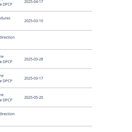
2025-04-17
le DPCP
édures
2025-03-10
direction
ne
2025-03-28
le DPCP
ne
2025-03-17
le DPCP
ne
2025-05-20
le DPCP
direction