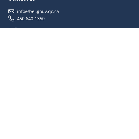
info@bei.gouv.qc.ca
450 640-1350
Follow us
Accessibilité
À propos
Droit d'auteur
Médias
Plan du site