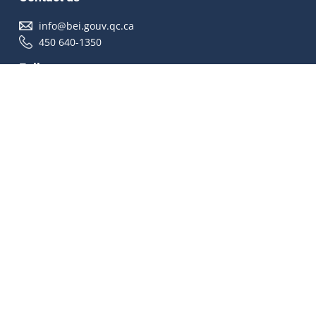
info@bei.gouv.qc.ca
450 640-1350
Follow us
Accessibilité
À propos
Droit d'auteur
Médias
Plan du site