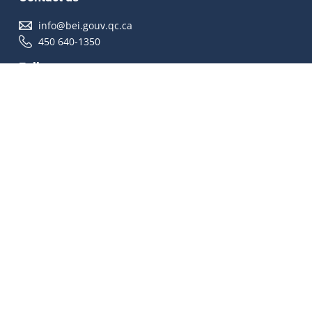
info@bei.gouv.qc.ca
450 640-1350
Follow us
Accessibilité
À propos
Droit d'auteur
Médias
Plan du site