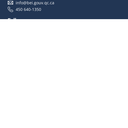
info@bei.gouv.qc.ca
450 640-1350
Follow us
Accessibilité
À propos
Droit d'auteur
Médias
Plan du site
© Gouvernement du Québec 2026