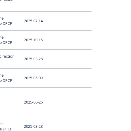
ne
2025-07-14
le DPCP
ne
2025-10-15
le DPCP
direction
2025-03-28
ne
2025-05-09
le DPCP
P
2025-06-26
ne
2025-03-28
le DPCP