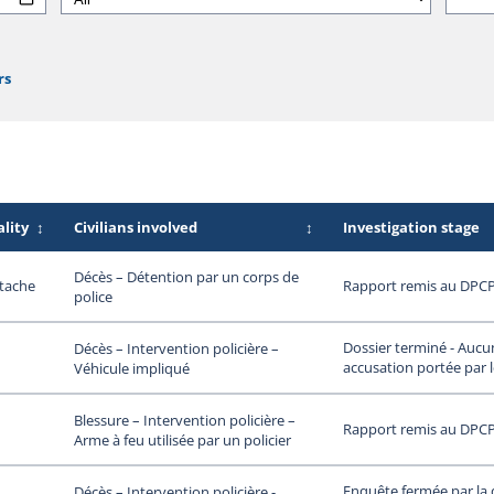
rs
lity
↕
Civilians involved
↕
Investigation stage
Décès – Détention par un corps de
stache
Rapport remis au DPC
police
Dossier terminé - Aucu
Décès – Intervention policière –
accusation portée par 
Véhicule impliqué
Blessure – Intervention policière –
Rapport remis au DPC
Arme à feu utilisée par un policier
Enquête fermée par la 
Décès – Intervention policière -