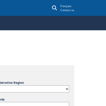
Français
Contact us
strative Region
rds