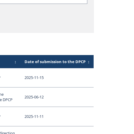
↕
Date of submission to the DPCP
↕
P
2025-11-15
ne
2025-06-12
le DPCP
P
2025-11-11
direction