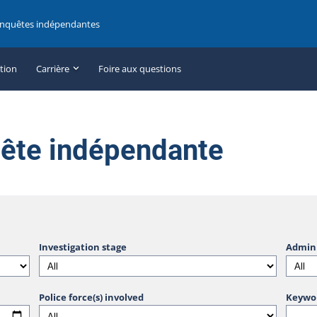
enquêtes indépendantes
ation
Carrière
Foire aux questions
uête indépendante
Investigation stage
Admini
Police force(s) involved
Keywo