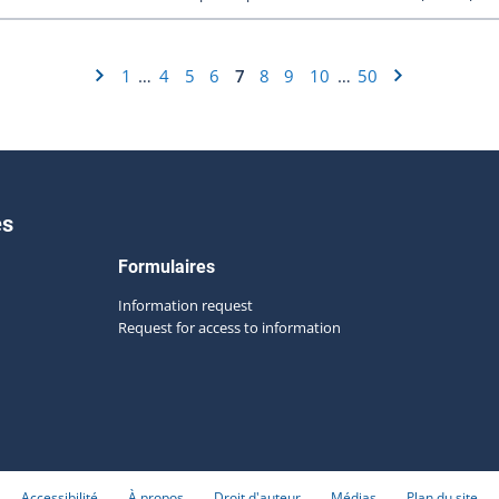
1
4
5
6
7
8
9
10
50
…
…
es
Formulaires
Information request
Request for access to information
Accessibilité
À propos
Droit d'auteur
Médias
Plan du site