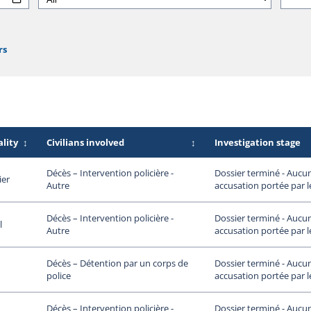
rs
lity
↕
Civilians involved
↕
Investigation stage
Dossier terminé - Aucu
Décès – Intervention policière -
ier
accusation portée par 
Autre
Dossier terminé - Aucu
Décès – Intervention policière -
l
accusation portée par 
Autre
Dossier terminé - Aucu
Décès – Détention par un corps de
accusation portée par 
police
Dossier terminé - Aucu
Décès – Intervention policière -