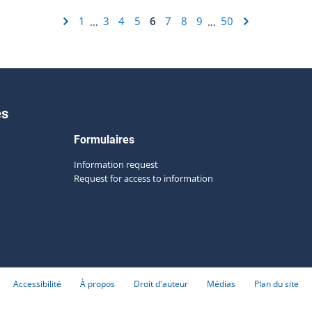
1
3
4
5
6
7
8
9
50
…
…
es
Formulaires
Information request
Request for access to information
Accessibilité
À propos
Droit d'auteur
Médias
Plan du site