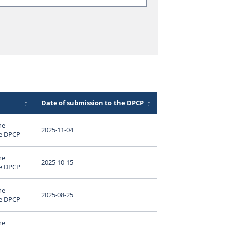
↕
Date of submission to the DPCP
↕
ne
2025-11-04
le DPCP
ne
2025-10-15
le DPCP
ne
2025-08-25
le DPCP
ne