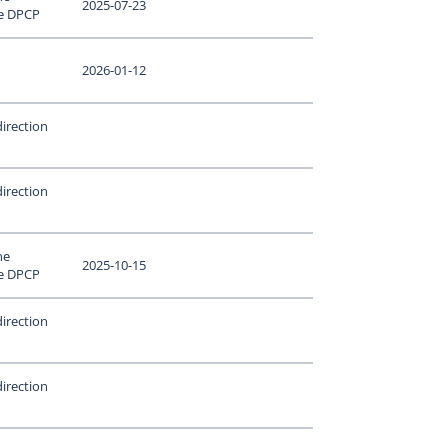
2025-07-23
le DPCP
2026-01-12
irection
irection
ne
2025-10-15
le DPCP
irection
irection