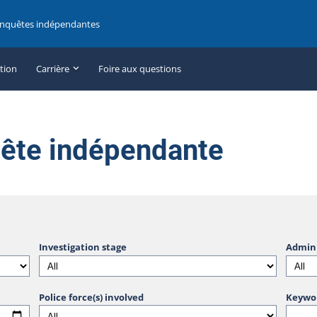
enquêtes indépendantes
ation
Carrière
Foire aux questions
uête indépendante
Investigation stage
Admini
Police force(s) involved
Keywo