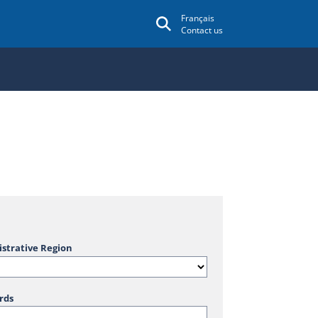
Français
Contact us
strative Region
rds