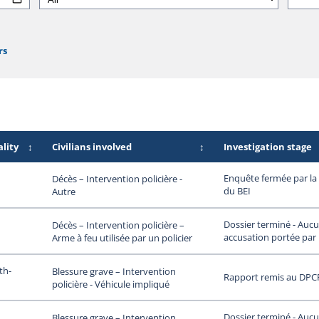
rs
lity
↕
Civilians involved
↕
Investigation stage
Enquête fermée par la 
Décès – Intervention policière -
du BEI
Autre
Dossier terminé - Auc
Décès – Intervention policière –
accusation portée par
Arme à feu utilisée par un policier
th-
Blessure grave – Intervention
Rapport remis au DPC
policière - Véhicule impliqué
Dossier terminé - Auc
Blessure grave – Intervention