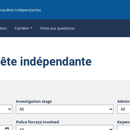
enquêtes indépendantes
ation
Carrière
Foire aux questions
uête indépendante
Investigation stage
Admini
Police force(s) involved
Keywo