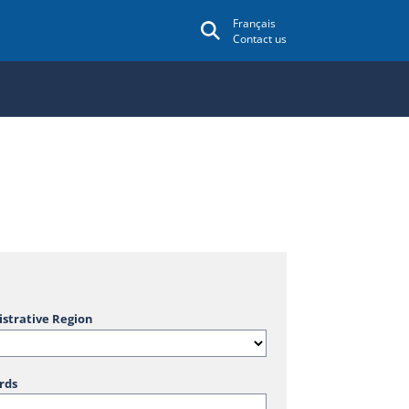
Français
Contact us
strative Region
rds