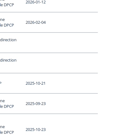
2026-01-12
 le DPCP
une
2026-02-04
 le DPCP
direction
direction
P
2025-10-21
une
2025-09-23
 le DPCP
une
2025-10-23
 le DPCP