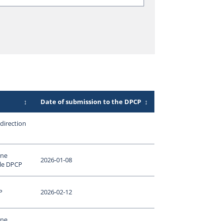
↕
Date of submission to the DPCP
↕
direction
une
2026-01-08
 le DPCP
P
2026-02-12
une