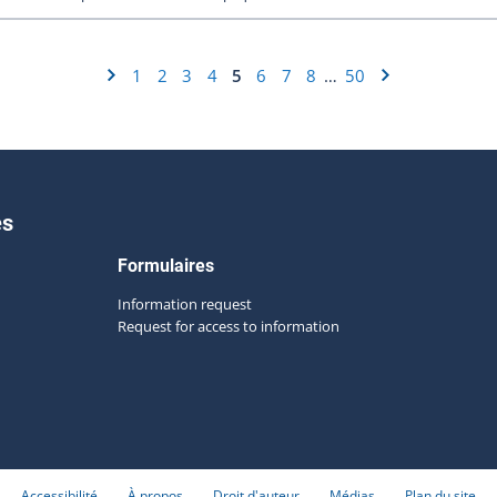
1
2
3
4
5
6
7
8
50
…
es
Formulaires
Information request
Request for access to information
Accessibilité
À propos
Droit d'auteur
Médias
Plan du site