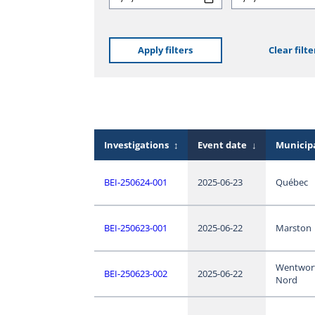
Apply filters
Clear filte
Investigations
↕
Event date
↓
Municipa
BEI-250624-001
2025-06-23
Québec
BEI-250623-001
2025-06-22
Marston
Wentwor
BEI-250623-002
2025-06-22
Nord