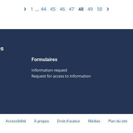
1
44
45
46
47
48
49
50
…
es
Formulaires
Information request
Request for access to information
Accessibilité
À propos
Droit d'auteur
Médias
Plan du site