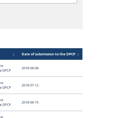
↕
Date of submission to the DPCP
↕
ne
2018-08-08
le DPCP
ne
2018-07-12
le DPCP
ne
2018-06-15
le DPCP
ne