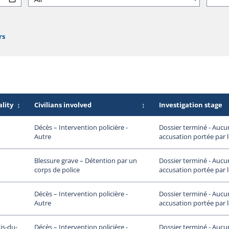
rs
lity
↕
Civilians involved
↕
Investigation stage
Dossier terminé - Aucu
Décès – Intervention policière -
accusation portée par 
Autre
Dossier terminé - Aucu
Blessure grave – Détention par un
accusation portée par 
corps de police
Dossier terminé - Aucu
Décès – Intervention policière -
accusation portée par 
Autre
is-du-
Dossier terminé - Aucu
Décès – Intervention policière -