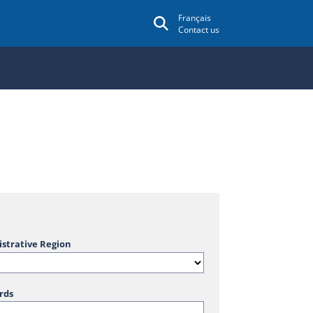
Français
Contact us
strative Region
rds