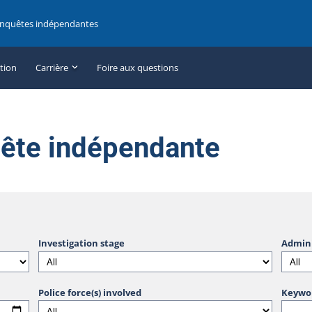
enquêtes indépendantes
ation
Carrière
Foire aux questions
uête indépendante
Investigation stage
Admini
Police force(s) involved
Keywo