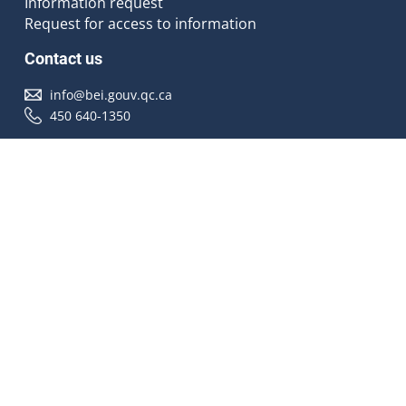
Information request
Request for access to information
Contact us
info@bei.gouv.qc.ca
450 640-1350
Follow us
Accessibilité
À propos
Droit d'auteur
Médias
Plan du site