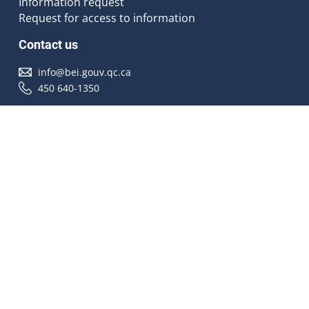
Information request
Request for access to information
Contact us
info@bei.gouv.qc.ca
450 640-1350
Follow us
Accessibilité
À propos
Droit d'auteur
Médias
Plan du site