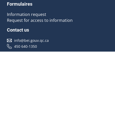
Formulaires
Information request
Request for access to information
Contact us
info@bei.gouv.qc.ca
450 640-1350
Follow us
Accessibilité
À propos
Droit d'auteur
Médias
Plan du site