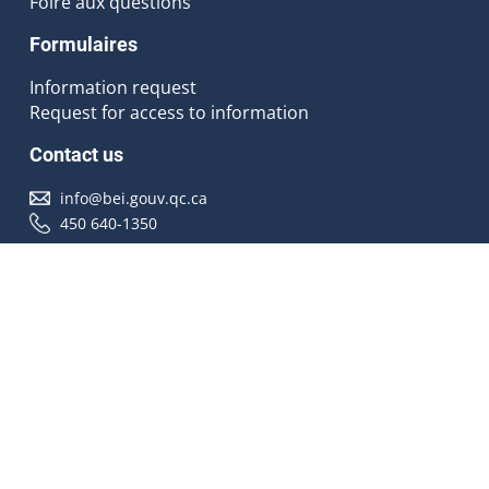
Foire aux questions
Formulaires
Information request
Request for access to information
Contact us
info@bei.gouv.qc.ca
450 640-1350
Follow us
Accessibilité
À propos
Droit d'auteur
Médias
Plan du site