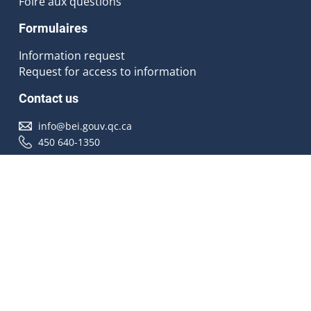
Foire aux questions
Formulaires
Information request
Request for access to information
Contact us
info@bei.gouv.qc.ca
450 640-1350
Follow us
Accessibilité
À propos
Droit d'auteur
Médias
Plan du site