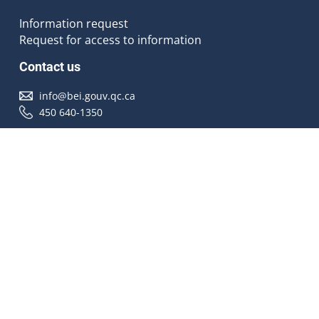
Information request
Request for access to information
Contact us
info@bei.gouv.qc.ca
450 640-1350
Follow us
Accessibilité
À propos
Droit d'auteur
Médias
Plan du site