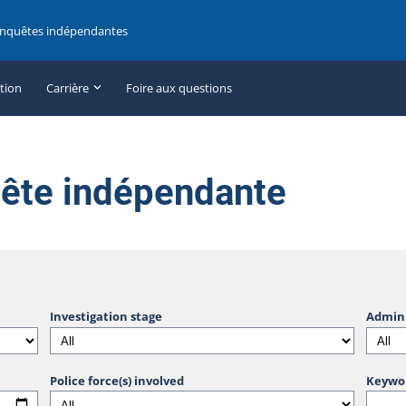
enquêtes indépendantes
ation
Carrière
Foire aux questions
uête indépendante
Investigation stage
Admini
Police force(s) involved
Keywo