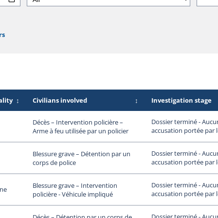
rs
lity
↕
Civilians involved
↕
Investigation stage
Dossier terminé - Aucu
Décès – Intervention policière –
accusation portée par 
Arme à feu utilisée par un policier
Dossier terminé - Aucu
Blessure grave – Détention par un
accusation portée par 
corps de police
Dossier terminé - Aucu
Blessure grave – Intervention
ne
accusation portée par 
policière - Véhicule impliqué
Dossier terminé - Aucu
Décès – Détention par un corps de