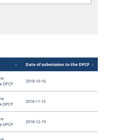
↕
Date of submission to the DPCP
↕
ne
2018-10-16
le DPCP
ne
2018-11-15
le DPCP
ne
2018-12-19
le DPCP
ne