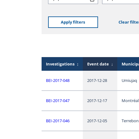
Apply filters
Clear filte
Investigations
↕
Event date
↓
Municipa
BEI-2017-048
2017-12-28
Umiujaq
BEI-2017-047
2017-12-17
Montréal
BEI-2017-046
2017-12-05
Terrebon