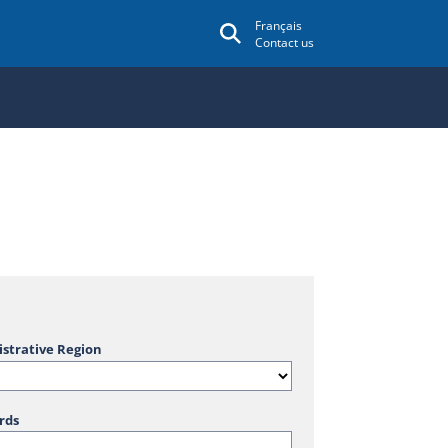
Français
Contact us
strative Region
rds