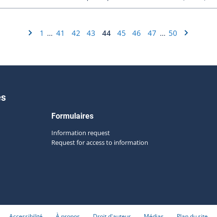
1
41
42
43
44
45
46
47
50
…
…
es
Formulaires
Information request
Request for access to information
Accessibilité
À propos
Droit d'auteur
Médias
Plan du site