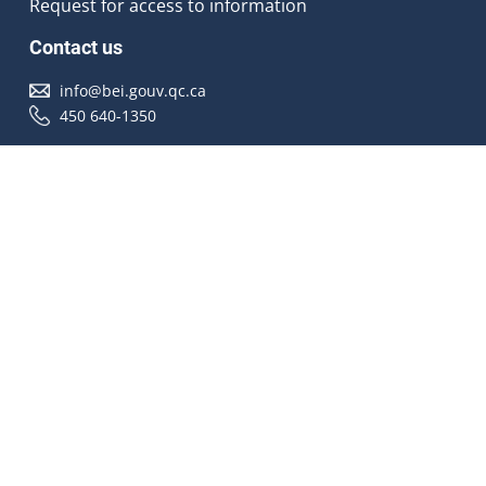
Request for access to information
Contact us
info@bei.gouv.qc.ca
450 640-1350
Follow us
Accessibilité
À propos
Droit d'auteur
Médias
Plan du site