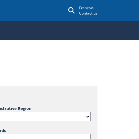
Français
Contact us
strative Region
rds