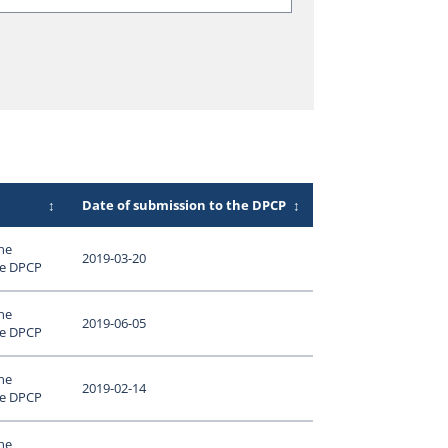
↕
Date of submission to the DPCP
↕
ne
2019-03-20
le DPCP
ne
2019-06-05
le DPCP
ne
2019-02-14
le DPCP
ne