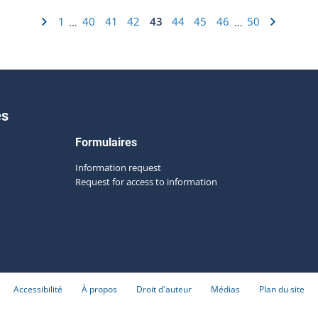
1
40
41
42
43
44
45
46
50
…
…
es
Formulaires
Information request
Request for access to information
Accessibilité
À propos
Droit d'auteur
Médias
Plan du site