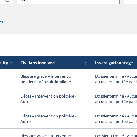
rs
lity
↕
Civilians involved
↕
Investigation stage
Dossier terminé - Aucu
Blessure grave – Intervention
accusation portée par 
policière - Véhicule impliqué
Dossier terminé - Aucu
Décès – Intervention policière -
accusation portée par 
Autre
Dossier terminé - Aucu
Décès – Intervention policière -
accusation portée par 
Autre
Dossier terminé - Aucu
Blessure grave – Intervention