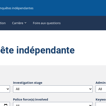
enquêtes indépendantes
ation
Carrière
Foire aux questions
uête indépendante
Investigation stage
Admini
Police force(s) involved
Keywo