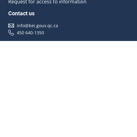
Request for access to information
Contact us
info@bei.gouv.qc.ca
450 640-1350
Follow us
Accessibilité
À propos
Droit d'auteur
Médias
Plan du site