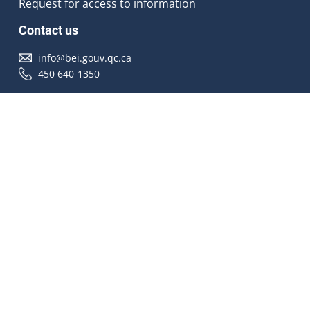
Request for access to information
Contact us
info@bei.gouv.qc.ca
450 640-1350
Follow us
Accessibilité
À propos
Droit d'auteur
Médias
Plan du site