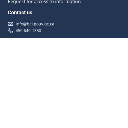
Request for access to information
Contact us
info@bei.gouv.qc.ca
450 640-1350
Follow us
Accessibilité
À propos
Droit d'auteur
Médias
Plan du site