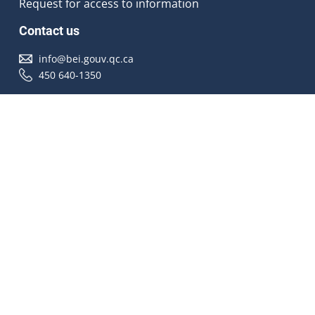
Request for access to information
Contact us
info@bei.gouv.qc.ca
450 640-1350
Follow us
Accessibilité
À propos
Droit d'auteur
Médias
Plan du site