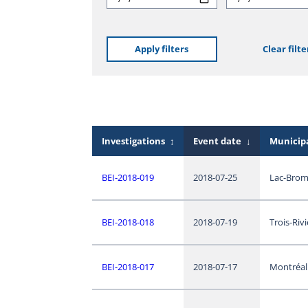
Apply filters
Clear filte
Investigations
↕
Event date
↓
Municipa
BEI-2018-019
2018-07-25
Lac-Bro
BEI-2018-018
2018-07-19
Trois-Riv
BEI-2018-017
2018-07-17
Montréal