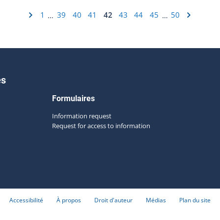
1
39
40
41
42
43
44
45
50
…
…
es
Formulaires
Information request
Request for access to information
Accessibilité
À propos
Droit d'auteur
Médias
Plan du site