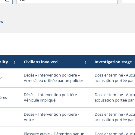
rs
lity
↕
Civilians involved
↕
Investigation stage
Dossier terminé - Auc
Décès – Intervention policière –
me
accusation portée par
Arme à feu utilisée par un policier
Dossier terminé - Auc
Décès – Intervention policière –
ières
accusation portée par
Véhicule impliqué
Dossier terminé - Auc
Décès – Intervention policière -
accusation portée par
Autre
Dossier terminé - Auc
Blessure grave – Détention par un