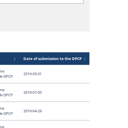
↕
Date of submission to the DPCP
↕
une
2019-05-01
 le DPCP
une
2019-07-05
 le DPCP
une
2019-04-29
 le DPCP
une