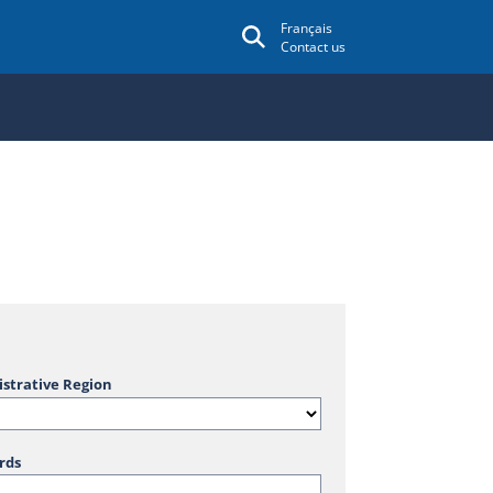
Français
Contact us
strative Region
rds