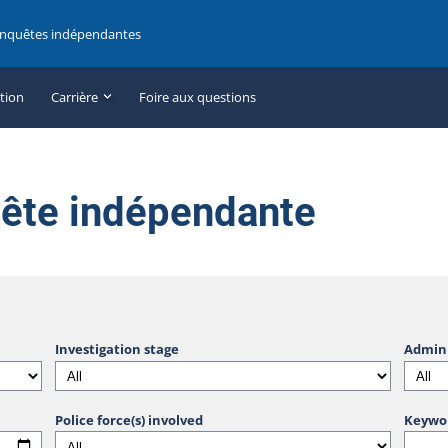
enquêtes indépendantes
ation
Carrière
Foire aux questions
uête indépendante
Investigation stage
Admini
Police force(s) involved
Keywo