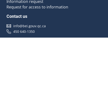
Information request
Request for access to information
Contact us
info@bei.gouv.qc.ca
450 640-1350
Follow us
Accessibilité
À propos
Droit d'auteur
Médias
Plan du site