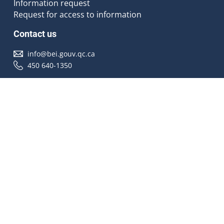
Information request
Request for access to information
Contact us
info@bei.gouv.qc.ca
450 640-1350
Follow us
Accessibilité
À propos
Droit d'auteur
Médias
Plan du site