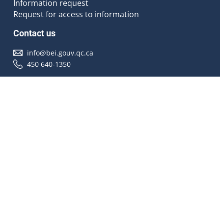
Information request
Request for access to information
Contact us
info@bei.gouv.qc.ca
450 640-1350
Follow us
Accessibilité
À propos
Droit d'auteur
Médias
Plan du site