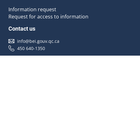
Information request
Request for access to information
Contact us
info@bei.gouv.qc.ca
450 640-1350
Follow us
Accessibilité
À propos
Droit d'auteur
Médias
Plan du site