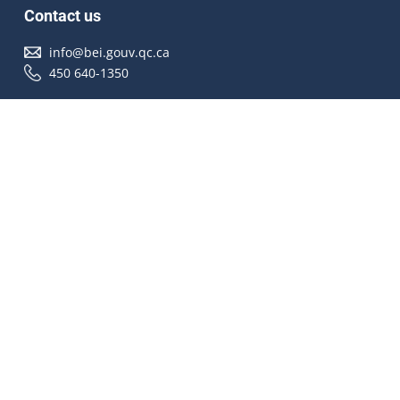
Contact us
info@bei.gouv.qc.ca
450 640-1350
Follow us
Accessibilité
À propos
Droit d'auteur
Médias
Plan du site