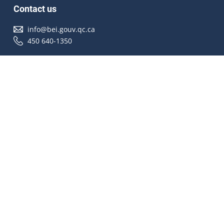
Contact us
info@bei.gouv.qc.ca
450 640-1350
Follow us
Accessibilité
À propos
Droit d'auteur
Médias
Plan du site