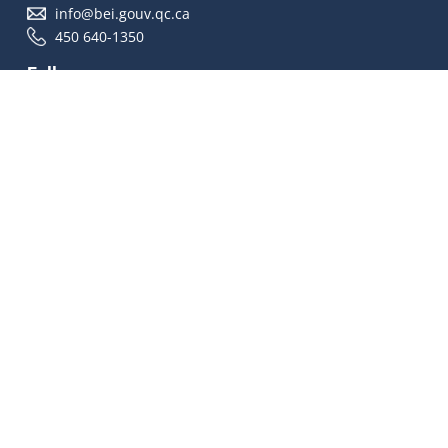
info@bei.gouv.qc.ca
450 640-1350
Follow us
Accessibilité
À propos
Droit d'auteur
Médias
Plan du site
© Gouvernement du Québec 2026