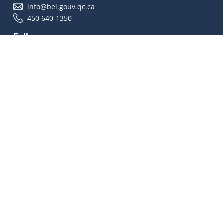
info@bei.gouv.qc.ca
450 640-1350
Follow us
Accessibilité
À propos
Droit d'auteur
Médias
Plan du site
© Gouvernement du Québec 2026