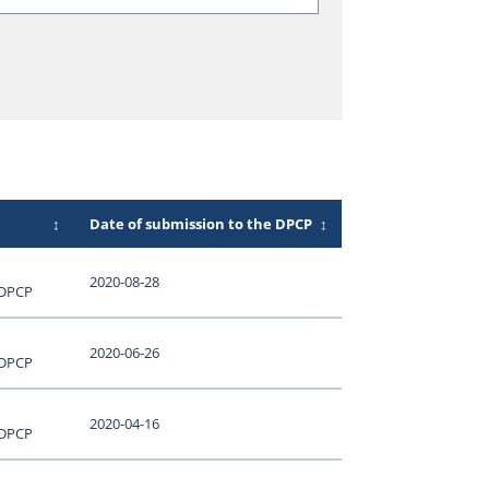
↕
Date of submission to the DPCP
↕
2020-08-28
 DPCP
2020-06-26
 DPCP
2020-04-16
 DPCP