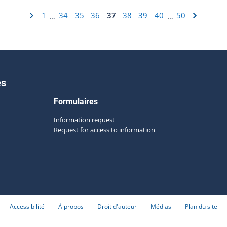
1
34
35
36
37
38
39
40
50
…
…
es
Formulaires
Information request
Request for access to information
Accessibilité
À propos
Droit d'auteur
Médias
Plan du site