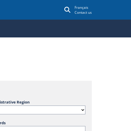
Français
Contact us
strative Region
rds