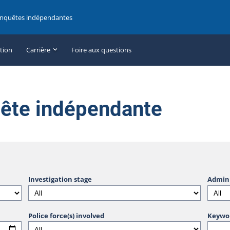
enquêtes indépendantes
ation
Carrière
Foire aux questions
uête indépendante
Investigation stage
Admini
Police force(s) involved
Keywo