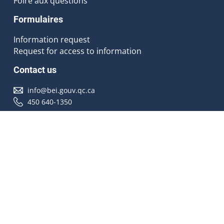
Foire aux questions
Formulaires
Information request
Request for access to information
Contact us
info@bei.gouv.qc.ca
450 640-1350
Follow us
Accessibilité
À propos
Droit d'auteur
Médias
Plan du site