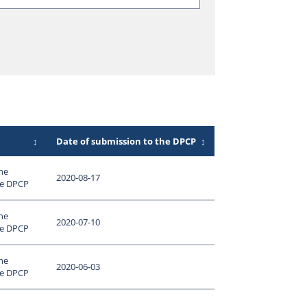
↕
Date of submission to the DPCP
↕
ne
2020-08-17
le DPCP
ne
2020-07-10
le DPCP
ne
2020-06-03
le DPCP