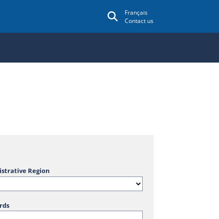
Français
Contact us
strative Region
rds