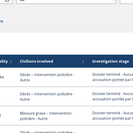
rs
lity
↕
Civilians involved
↕
Investigation stage
Dossier terminé - Aucu
Décès – Intervention policière -
ke
accusation portée par 
Autre
Dossier terminé - Aucu
Décès – Intervention policière -
accusation portée par 
Autre
Dossier terminé - Aucu
Blessure grave – Intervention
l
accusation portée par 
policière - Autre
Décès – Intervention policière –