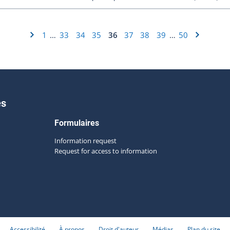
1
33
34
35
36
37
38
39
50
…
…
es
Formulaires
Information request
Request for access to information
Accessibilité
À propos
Droit d'auteur
Médias
Plan du site