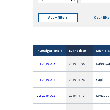
Apply filters
Clear filte
Investigations
↕
Event date
↓
Municipa
BEI-2019-035
2019-12-08
Kahnawa
BEI-2019-034
2019-11-26
Caplan
BEI-2019-033
2019-11-13
Longueui