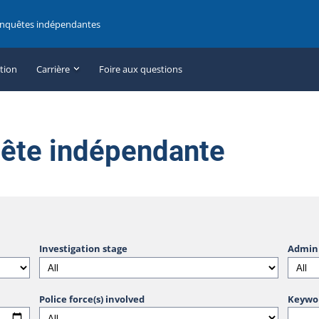
enquêtes indépendantes
ation
Carrière
Foire aux questions
uête indépendante
Investigation stage
Admini
Police force(s) involved
Keywo