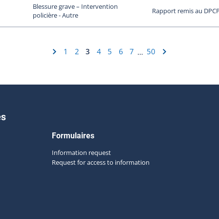
Blessure grave – Intervention
Rapport remis au DPC
policière - Autre
1
2
3
4
5
6
7
50
…
es
Formulaires
Information request
Request for access to information