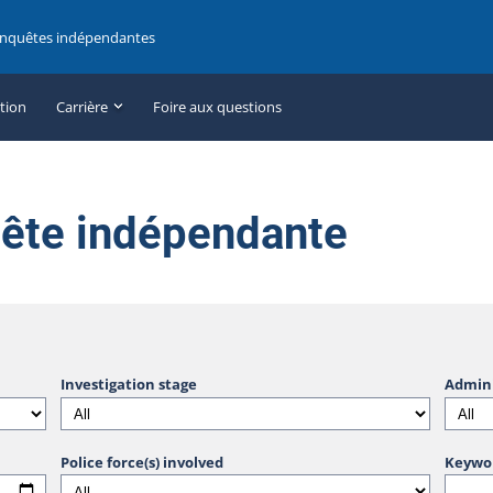
enquêtes indépendantes
ation
Carrière
Foire aux questions
uête indépendante
Investigation stage
Admini
Police force(s) involved
Keywo