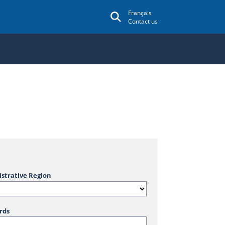
Français
Contact us
strative Region
rds