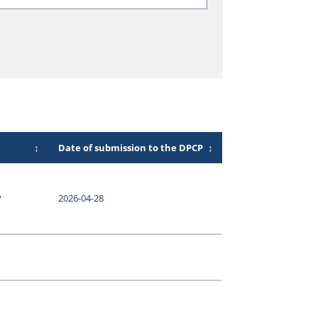
↕
Date of submission to the DPCP
↕
P
2026-04-28