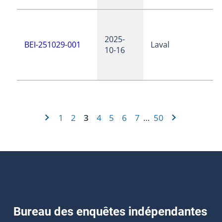
2025-
BEI-251029-001
Laval
10-16
1
2
3
4
5
6
7
50
…
Bureau des enquêtes indépendantes