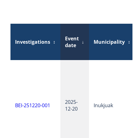
Event
Investigations
↕
↓
Municipality
↕
date
2025-
BEI-251220-001
Inukjuak
12-20