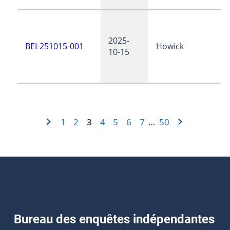
2025-
BEI-251015-001
Howick
10-15
1
2
3
4
5
6
7
50
…
Bureau des enquêtes indépendantes