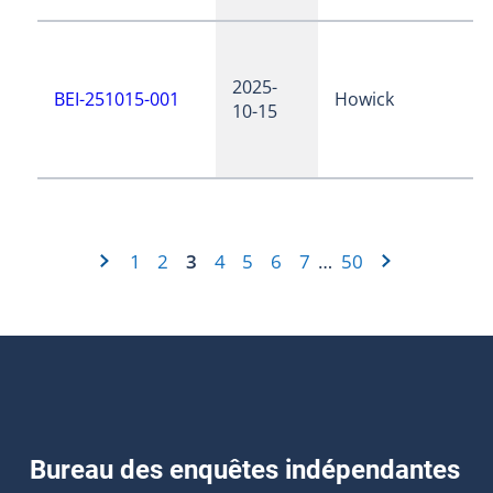
2025-
BEI-251015-001
Howick
10-15
1
2
3
4
5
6
7
50
…
Bureau des enquêtes indépendantes