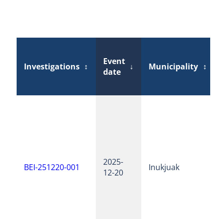
Event
Investigations
↕
↓
Municipality
↕
date
2025-
BEI-251220-001
Inukjuak
12-20