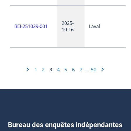
2025-
BEI-251029-001
Laval
10-16
1
2
3
4
5
6
7
50
…
Bureau des enquêtes indépendantes