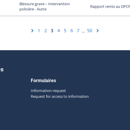
Blessure grave – Intervention
Rapport remis au DPC
policière - Autre
1
2
3
4
5
6
7
50
…
es
Formulaires
Information request
Request for access to information