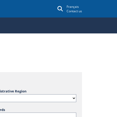
Français
Contact us
strative Region
rds