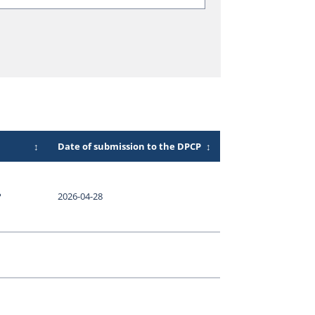
↕
Date of submission to the DPCP
↕
P
2026-04-28