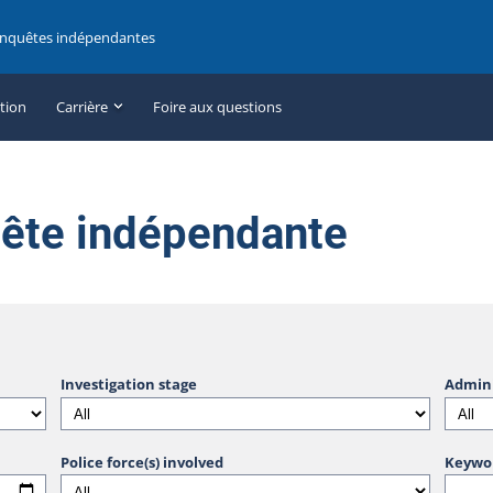
enquêtes indépendantes
ation
Carrière
Foire aux questions
uête indépendante
Investigation stage
Admini
Police force(s) involved
Keywo