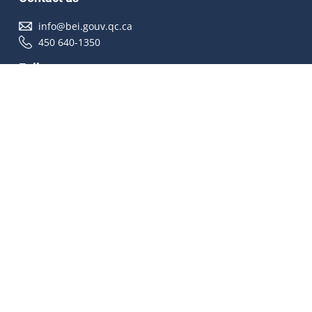
info@bei.gouv.qc.ca
450 640-1350
Follow us
Accessibilité
À propos
Droit d'auteur
Médias
Plan du site